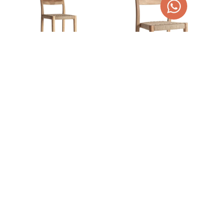
TABURETE DE FIBRA
SILLA DE FIBRA NATURAL Y
NATURAL Y MADERA DE
MADERA DE TECA CAEN
TECA CAEN
372,00
€
470,58
€
460,00
€
581,90
€
AGOTADO
TEMPORALMENTE
AÑADIR AL CARRITO
¡OFERTA!
¡OFERTA!