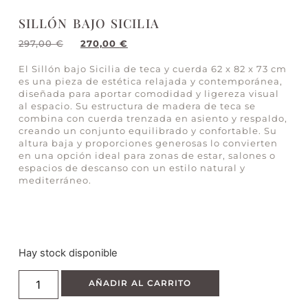
SILLÓN BAJO SICILIA
297,00
€
270,00
€
El Sillón bajo Sicilia de teca y cuerda 62 x 82 x 73 cm
es una pieza de estética relajada y contemporánea,
diseñada para aportar comodidad y ligereza visual
al espacio. Su estructura de madera de teca se
combina con cuerda trenzada en asiento y respaldo,
creando un conjunto equilibrado y confortable. Su
altura baja y proporciones generosas lo convierten
en una opción ideal para zonas de estar, salones o
espacios de descanso con un estilo natural y
mediterráneo.
Hay stock disponible
AÑADIR AL CARRITO