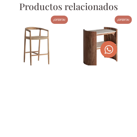
Productos relacionados
¡OFERTA!
¡OFERTA!
TABURETE DE TECA Y
MESA AUXILIAR DE PIEDRA
FIBRA CAEN
TRAVERTINO Y ACACIA
460,00
€
520,00
€
581,90
€
657,80
€
AGOTADO
TEMPORALMENTE
AÑADIR AL CARRITO
¡OFERTA!
¡OFERTA!