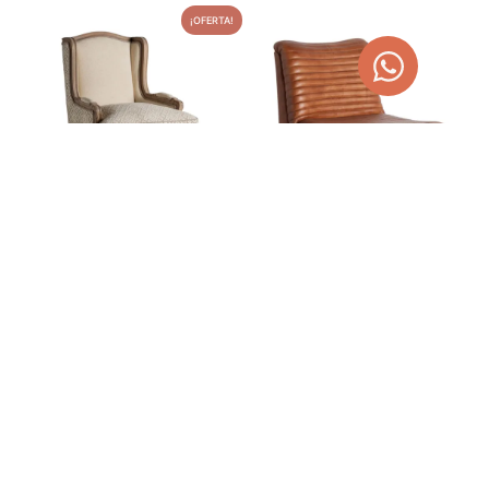
¡OFERTA!
SILLÓN TULLE DE MADERA
SILLÓN ALMSTOCK DE
DE MANGO
CUERO
1.160,00
€
994,00
€
1.467,40
€
AÑADIR AL CARRITO
AÑADIR AL CARRITO
¡OFERTA!