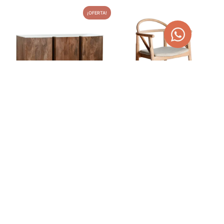
¡OFERTA!
APARADOR EN MÁRMOL Y
SILLA DE MADERA DE
MADERA DE ACACIA 162CM
OLMO Y LINO YVIERS
1.125,00
€
275,00
€
1.250,00
€
AÑADIR AL CARRITO
AÑADIR AL CARRITO
¡OFERTA!
¡OFERTA!