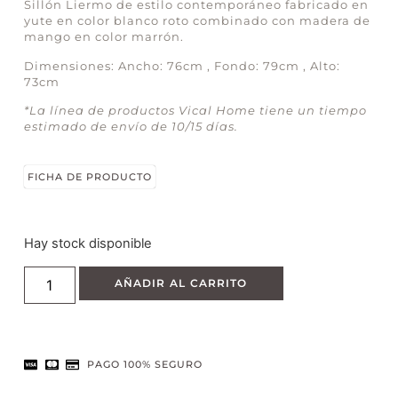
Sillón Liermo de estilo contemporáneo fabricado en
yute en color blanco roto combinado con madera de
mango en color marrón.
Dimensiones: Ancho: 76cm , Fondo: 79cm , Alto:
73cm
*La línea de productos Vical Home tiene un tiempo
estimado de envío de 10/15 días.
FICHA DE PRODUCTO
Hay stock disponible
AÑADIR AL CARRITO
PAGO 100% SEGURO