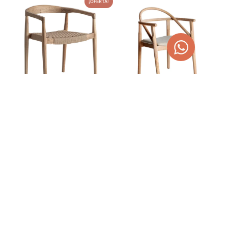
¡OFERTA!
SILLÓN CAEN DE MADERA
SILLA DE MADERA DE
DE TECA Y FIBRA
OLMO Y LINO YVIERS
440,00
€
275,00
€
556,60
€
AÑADIR AL CARRITO
AÑADIR AL CARRITO
¡OFERTA!