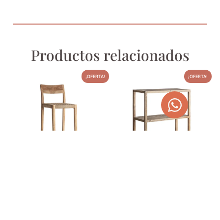
Productos relacionados
¡OFERTA!
¡OFERTA!
TABURETE DE FIBRA
ESTANTERÍA STENDAL
NATURAL Y MADERA DE
780,00
€
986,70
€
TECA CAEN
460,00
€
581,90
€