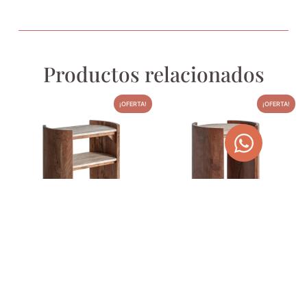
Productos relacionados
¡OFERTA!
¡OFERTA!
MESA AUXILIAR DE PIEDRA
MESA AUXILIAR MÁRMOL
TRAVERTINO Y ACACIA
TRAVERTINO Y MADERA DE
MANGO
520,00
€
657,80
€
440,00
€
556,60
€