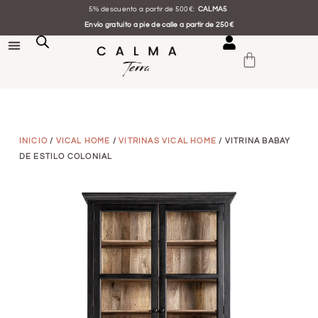
5% descuento a partir de 500€:
CALMA5
Envío gratuito a pie de calle a partir de 250€
INICIO
/
VICAL HOME
/
VITRINAS VICAL HOME
/ VITRINA BABAY
DE ESTILO COLONIAL