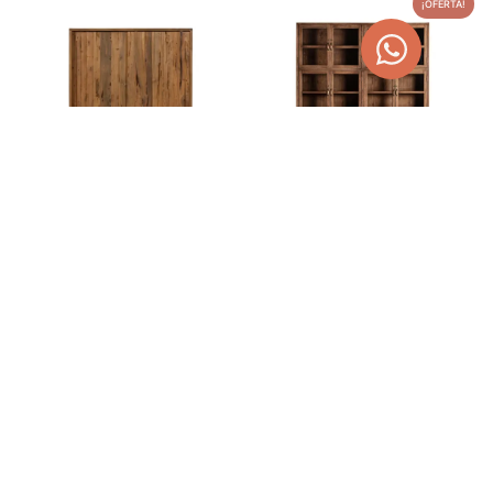
¡OFERTA!
VITRINA EROSI DE MADERA
VITRINA MADERA DE
DE TECA
MANGO JEKYE
2.115,00
€
3.580,00
€
4.528,70
€
AGOTADO
TEMPORALMENTE
AÑADIR AL CARRITO
¡OFERTA!
¡OFERTA!