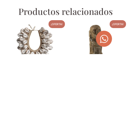
Productos relacionados
¡OFERTA!
¡OFERTA!
FIGURA DE CONCHAS DE
TÓTEM PRIMITIVO
ESTILO ÉTNICO
TALLADO
162,00
€
220,00
€
204,93
€
242,00
€
AÑADIR AL CARRITO
AÑADIR AL CARRITO
¡OFERTA!
¡OFERTA!