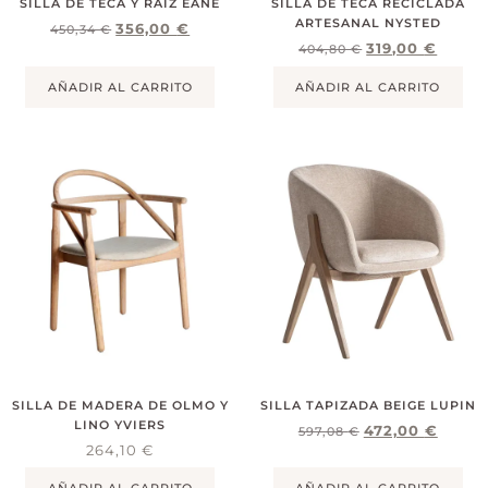
SILLA DE TECA Y RAÍZ EANE
SILLA DE TECA RECICLADA
ARTESANAL NYSTED
356,00
€
450,34
€
319,00
€
404,80
€
AÑADIR AL CARRITO
AÑADIR AL CARRITO
SILLA DE MADERA DE OLMO Y
SILLA TAPIZADA BEIGE LUPIN
LINO YVIERS
472,00
€
597,08
€
264,10
€