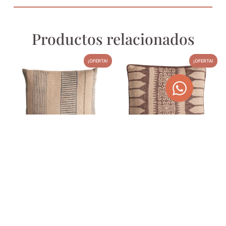
Productos relacionados
¡OFERTA!
¡OFERTA!
COJÍN KHEPRI
COJÍN NUN
38,00
€
38,00
€
48,07
€
48,07
€
AÑADIR AL CARRITO
AÑADIR AL CARRITO