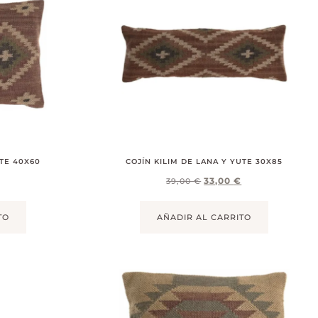
UTE 40X60
COJÍN KILIM DE LANA Y YUTE 30X85
33,00
€
39,00
€
TO
AÑADIR AL CARRITO