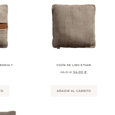
ARANJA Y
COJÍN DE LINO ETHAN
54,00
€
68,31
€
TO
AÑADIR AL CARRITO