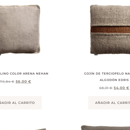
 LINO COLOR ARENA NEHAN
COJÍN DE TERCIOPELO N
ALGODÓN EDRIS
56,00
€
70,84
€
54,00
€
68,31
€
ÑADIR AL CARRITO
AÑADIR AL CARRI