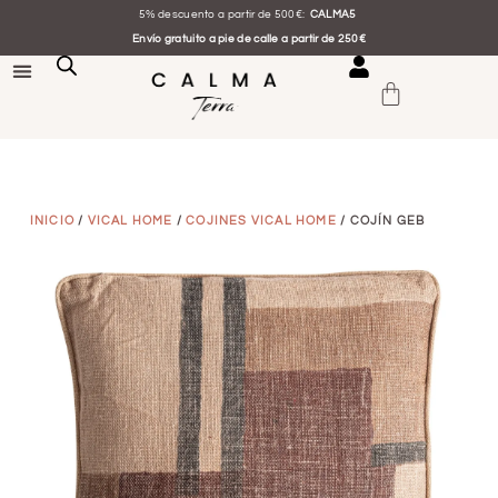
5% descuento a partir de 500€:
CALMA5
Envío gratuito a pie de calle a partir de 250€
INICIO
/
VICAL HOME
/
COJINES VICAL HOME
/ COJÍN GEB