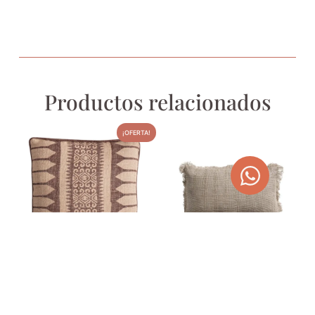
Productos relacionados
¡OFERTA!
COJÍN NUN
COJÍN COLOR ARENA DE
LINO EDER
38,00
€
48,07
€
55,00
€