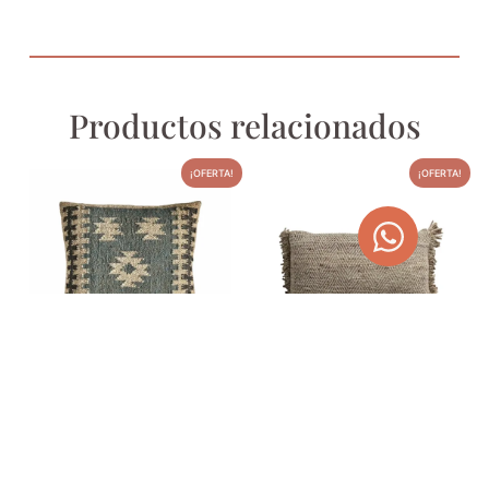
Productos relacionados
¡OFERTA!
¡OFERTA!
COJÍN KILIM AZUL KEITH
COJÍN BARUCH
52,00
€
46,00
€
65,78
€
58,19
€
AÑADIR AL CARRITO
AÑADIR AL CARRITO