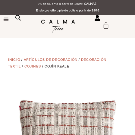
5% descuento a partir de 500€:
CALMA5
Envío gratuito a pie de calle a partir de 250€
INICIO
/
ARTÍCULOS DE DECORACIÓN
/
DECORACIÓN
TEXTIL
/
COJINES
/ COJÍN KEALE