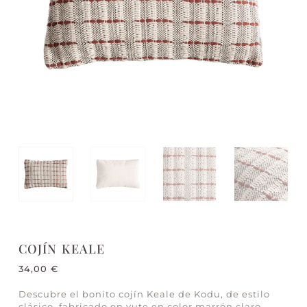
COJÍN KEALE
34,00
€
Descubre el bonito cojín Keale de Kodu, de estilo
clásico, fabricado en yute en color marrón claro,