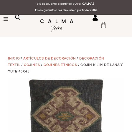
5% descuento a partir de 500€:
CALMA5
Envío gratuito a pie de calle a partir de 250€
INICIO
/
ARTÍCULOS DE DECORACIÓN
/
DECORACIÓN
TEXTIL
/
COJINES
/
COJINES ÉTNICOS
/ COJÍN KILIM DE LANA Y
YUTE 45X45