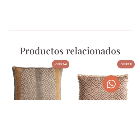
Productos relacionados
¡OFERTA!
¡OFERTA!
COJÍN NARMER
COJÍN SETH
38,00
€
48,00
€
48,07
€
60,72
€