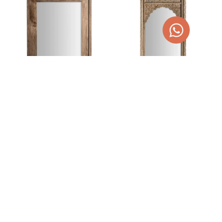
ESPEJO GIEKAU
ESPEJO ARGEEN
396,00
€
1.198,00
€
500,94
€
1.515,47
€
AGOTADO
AÑADIR AL CARRITO
TEMPORALMENTE
¡OFERTA!