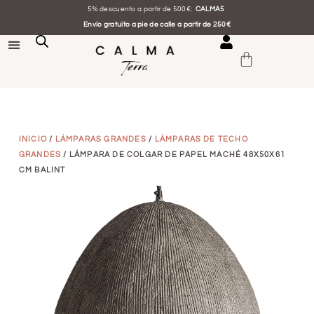
5% descuento a partir de 500€:
CALMA5
Envío gratuito a pie de calle a partir de 250€
INICIO
/
LÁMPARAS GRANDES
/
LÁMPARAS DE TECHO
GRANDES
/ LÁMPARA DE COLGAR DE PAPEL MACHÉ 48X50X61
CM BALINT