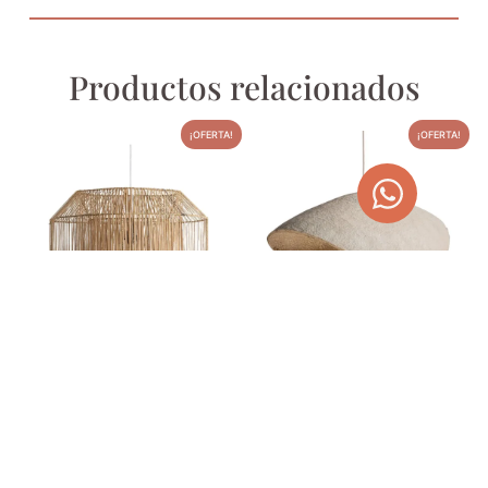
Productos relacionados
¡OFERTA!
¡OFERTA!
LÁMPARA DE COLGAR EN
LÁMPARA DE HIERRO Y
RATÁN
PAPEL MACHÉ
304,00
€
242,00
€
427,57
€
278,30
€
AÑADIR AL CARRITO
AÑADIR AL CARRITO