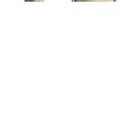
TINAJA MILAENE DE
ÁNFORA DE ARCILLA EN
HORMIGÓN ARMADO CON
COLOR BLANCO
ACABADO ENVEJECIDO
41,80
€
980,00
€
1.239,70
€
AGOTADO
AGOTADO
TEMPORALMENTE
TEMPORALMENTE
¡OFERTA!