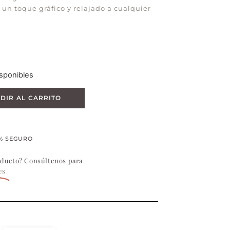
un toque gráfico y relajado a cualquier
sponibles
DIR AL CARRITO
% SEGURO
oducto? Consúltenos para
es